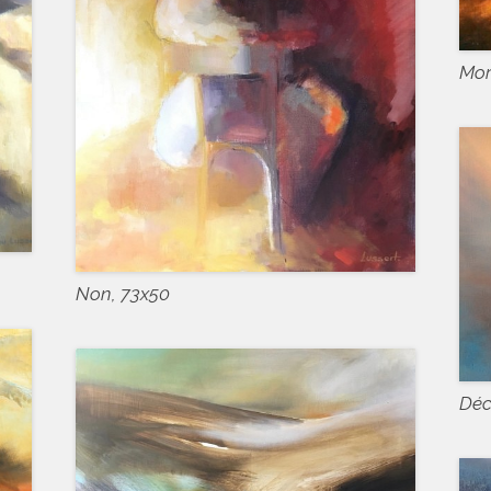
Mor
Non, 73x50
Déc