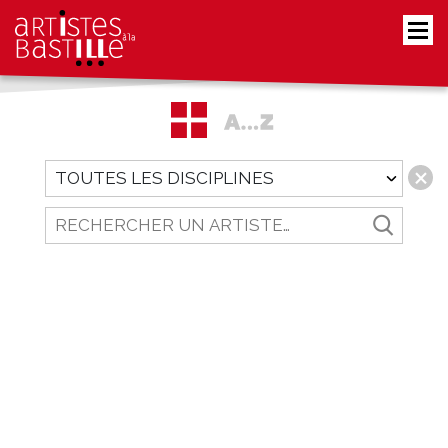
FIltrer
par
discipline
Rechercher
un
artiste…