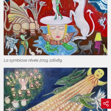
La symbiose rêvée 2019 116x89