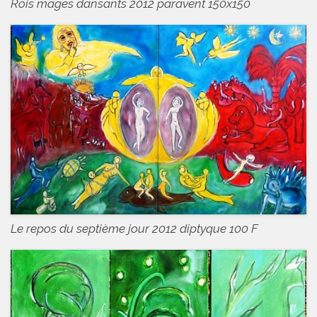
Rois mages dansants 2012 paravent 150x150
Le repos du septième jour 2012 diptyque 100 F