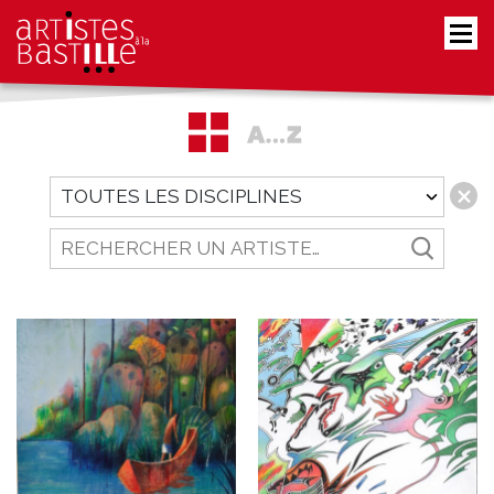
FIltrer
par
discipline
Rechercher
un
artiste…